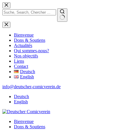
Passer
au
contenu
Aucun
résultat
Bienvenue
Dons & Soutiens
Actualités
Qui sommes-nous?
Nos objectifs
Liens
Contact
Deutsch
English
info@deutscher-comicverein.de
Deutsch
English
Bienvenue
Dons & Soutiens