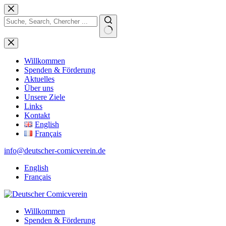
Zum
Inhalt
springen
Keine
Ergebnisse
Willkommen
Spenden & Förderung
Aktuelles
Über uns
Unsere Ziele
Links
Kontakt
English
Français
info@deutscher-comicverein.de
English
Français
Willkommen
Spenden & Förderung