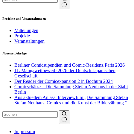
Keine
Ergebnisse
Projekte und Veranstaltungen
Mitteilungen
Projekte
Veranstaltungen
Neueste Beiträge
Berliner Comicstipendien und Comic-Residenz Paris 2026
11. Mangawettbewerb 2026 der Deutsch-Japanischen
Gesellschaft
Der Reader der Comicexpansion 2 in Bochum 2024
Comicschätze – Die Sammlung Stefan Neuhaus in der Stabi
Berlin
Aus aktuellem Anlass: Interviewfilm „Die Sammlung Stefan
Stefan Neuhaus. Comics und die Kunst der Bilderzählung.“
Keine
Impressum
Ergebnisse