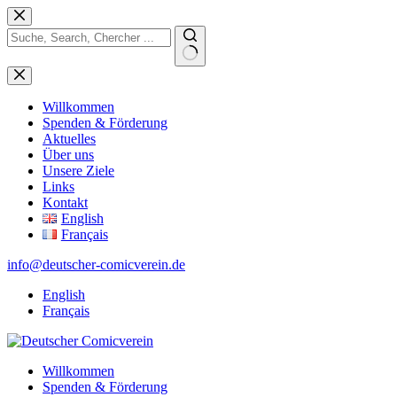
Zum
Inhalt
springen
Keine
Ergebnisse
Willkommen
Spenden & Förderung
Aktuelles
Über uns
Unsere Ziele
Links
Kontakt
English
Français
info@deutscher-comicverein.de
English
Français
Willkommen
Spenden & Förderung