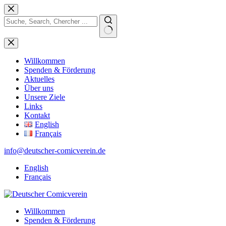
Zum
Inhalt
springen
Keine
Ergebnisse
Willkommen
Spenden & Förderung
Aktuelles
Über uns
Unsere Ziele
Links
Kontakt
English
Français
info@deutscher-comicverein.de
English
Français
Willkommen
Spenden & Förderung