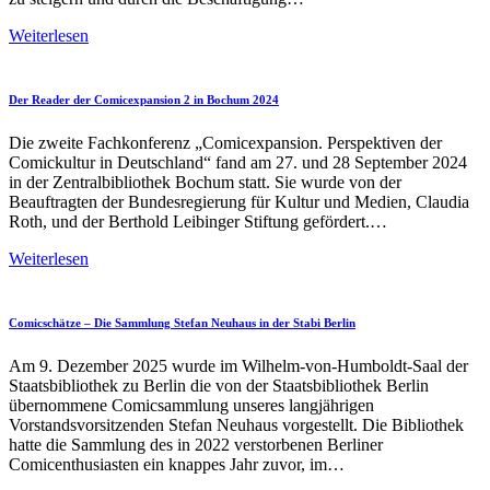
11.
Weiterlesen
Mangawettbewerb
2026
der
Der Reader der Comicexpansion 2 in Bochum 2024
Deutsch-
Japanischen
Die zweite Fachkonferenz „Comicexpansion. Perspektiven der
Gesellschaft
Comickultur in Deutschland“ fand am 27. und 28 September 2024
in der Zentralbibliothek Bochum statt. Sie wurde von der
Beauftragten der Bundesregierung für Kultur und Medien, Claudia
Roth, und der Berthold Leibinger Stiftung gefördert.…
Der
Weiterlesen
Reader
der
Comicexpansion
Comicschätze – Die Sammlung Stefan Neuhaus in der Stabi Berlin
2
in
Am 9. Dezember 2025 wurde im Wilhelm-von-Humboldt-Saal der
Bochum
Staatsbibliothek zu Berlin die von der Staatsbibliothek Berlin
2024
übernommene Comicsammlung unseres langjährigen
Vorstandsvorsitzenden Stefan Neuhaus vorgestellt. Die Bibliothek
hatte die Sammlung des in 2022 verstorbenen Berliner
Comicenthusiasten ein knappes Jahr zuvor, im…