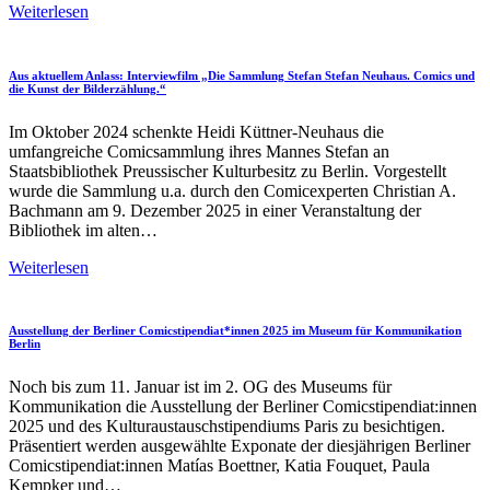
Comicschätze
Weiterlesen
–
Die
Sammlung
Aus aktuellem Anlass: Interviewfilm „Die Sammlung Stefan Stefan Neuhaus. Comics und
Stefan
die Kunst der Bilderzählung.“
Neuhaus
in
Im Oktober 2024 schenkte Heidi Küttner-Neuhaus die
der
umfangreiche Comicsammlung ihres Mannes Stefan an
Stabi
Staatsbibliothek Preussischer Kulturbesitz zu Berlin. Vorgestellt
Berlin
wurde die Sammlung u.a. durch den Comicexperten Christian A.
Bachmann am 9. Dezember 2025 in einer Veranstaltung der
Bibliothek im alten…
Aus
Weiterlesen
aktuellem
Anlass:
Interviewfilm
Ausstellung der Berliner Comicstipendiat*innen 2025 im Museum für Kommunikation
„Die
Berlin
Sammlung
Stefan
Noch bis zum 11. Januar ist im 2. OG des Museums für
Stefan
Kommunikation die Ausstellung der Berliner Comicstipendiat:innen
Neuhaus.
2025 und des Kulturaustauschstipendiums Paris zu besichtigen.
Comics
Präsentiert werden ausgewählte Exponate der diesjährigen Berliner
und
Comicstipendiat:innen Matías Boettner, Katia Fouquet, Paula
die
Kempker und…