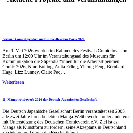
Berliner Comicstipendien und Comic-Residenz Paris 2026
Am 9. Mai 2026 werden im Rahmen des Festivals Comic Invasion
Berlin um 12:00 Uhr im Veranstaltungsaal des Museums für
Kommunikation die Stipendiat*innen für die Arbeitsstipendien
Comic 2026, Nino Bulling, Anita Erling, Yiitong Feng, Bernhard
Hage, Lizz Lunney, Claire Paq…
Berliner
Weiterlesen
Comicstipendien
und
Comic-
11. Mangawettbewerb 2026 der Deutsch-Japanischen Gesellschaft
Residenz
Paris
Die Deutsch-Japanische Gesellschaft Berlin veranstaltet seit 2005
2026
alle zwei Jahre ihren beliebten Manga-Wettbewerb – unter anderem
mit Unterstützung des Deutschen Comicverein e.V. Ziel ist es,
Manga als Kunstform zu fördern, seine Akzeptanz in Deutschland
zu steigern und durch die Beschäftigung…