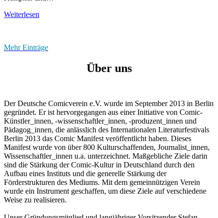
Kunst
Ausstellung
der
Weiterlesen
der
Bilderzählung.“
Berliner
Comicstipendiat*innen
Mehr Einträge
2025
im
Über uns
Museum
für
Kommunikation
Berlin
Der Deutsche Comicverein e.V. wurde im September 2013 in Berlin
gegründet. Er ist hervorgegangen aus einer Initiative von Comic-
Künstler_innen, -wissenschaftler_innen, -produzent_innen und
Pädagog_innen, die anlässlich des Internationalen Literaturfestivals
Berlin 2013 das Comic Manifest veröffentlicht haben. Dieses
Manifest wurde von über 800 Kulturschaffenden, Journalist_innen,
Wissenschaftler_innen u.a. unterzeichnet. Maßgebliche Ziele darin
sind die Stärkung der Comic-Kultur in Deutschland durch den
Aufbau eines Instituts und die generelle Stärkung der
Förderstrukturen des Mediums. Mit dem gemeinnützigen Verein
wurde ein Instrument geschaffen, um diese Ziele auf verschiedene
Weise zu realisieren.
Unser Gründungsmitglied und langjähriger Vorsitzender Stefan