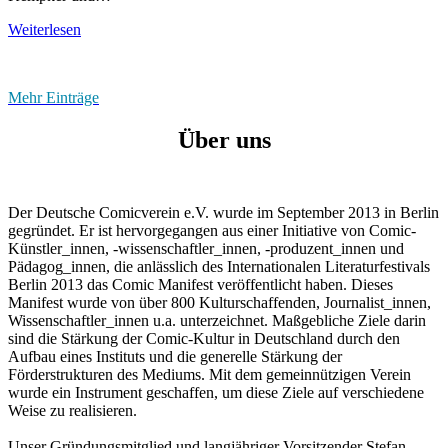
Kunst
Ausstellung
der
Weiterlesen
der
Bilderzählung.“
Berliner
Comicstipendiat*innen
Mehr Einträge
2025
im
Über uns
Museum
für
Kommunikation
Berlin
Der Deutsche Comicverein e.V. wurde im September 2013 in Berlin
gegründet. Er ist hervorgegangen aus einer Initiative von Comic-
Künstler_innen, -wissenschaftler_innen, -produzent_innen und
Pädagog_innen, die anlässlich des Internationalen Literaturfestivals
Berlin 2013 das Comic Manifest veröffentlicht haben. Dieses
Manifest wurde von über 800 Kulturschaffenden, Journalist_innen,
Wissenschaftler_innen u.a. unterzeichnet. Maßgebliche Ziele darin
sind die Stärkung der Comic-Kultur in Deutschland durch den
Aufbau eines Instituts und die generelle Stärkung der
Förderstrukturen des Mediums. Mit dem gemeinnützigen Verein
wurde ein Instrument geschaffen, um diese Ziele auf verschiedene
Weise zu realisieren.
Unser Gründungsmitglied und langjähriger Vorsitzender Stefan