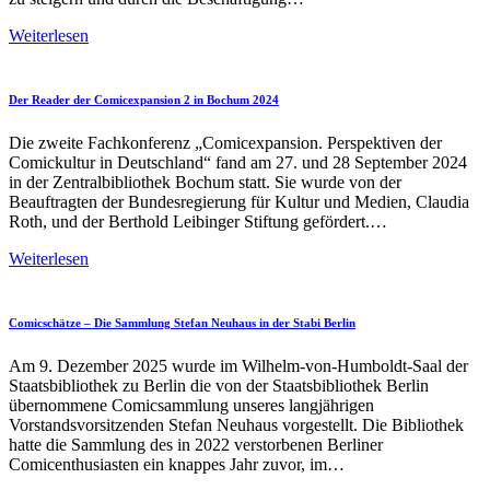
11.
Weiterlesen
Mangawettbewerb
2026
der
Der Reader der Comicexpansion 2 in Bochum 2024
Deutsch-
Japanischen
Die zweite Fachkonferenz „Comicexpansion. Perspektiven der
Gesellschaft
Comickultur in Deutschland“ fand am 27. und 28 September 2024
in der Zentralbibliothek Bochum statt. Sie wurde von der
Beauftragten der Bundesregierung für Kultur und Medien, Claudia
Roth, und der Berthold Leibinger Stiftung gefördert.…
Der
Weiterlesen
Reader
der
Comicexpansion
Comicschätze – Die Sammlung Stefan Neuhaus in der Stabi Berlin
2
in
Am 9. Dezember 2025 wurde im Wilhelm-von-Humboldt-Saal der
Bochum
Staatsbibliothek zu Berlin die von der Staatsbibliothek Berlin
2024
übernommene Comicsammlung unseres langjährigen
Vorstandsvorsitzenden Stefan Neuhaus vorgestellt. Die Bibliothek
hatte die Sammlung des in 2022 verstorbenen Berliner
Comicenthusiasten ein knappes Jahr zuvor, im…