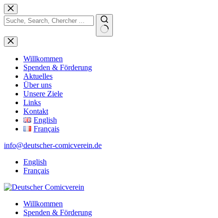
Zum
Inhalt
springen
Keine
Ergebnisse
Willkommen
Spenden & Förderung
Aktuelles
Über uns
Unsere Ziele
Links
Kontakt
English
Français
info@deutscher-comicverein.de
English
Français
Willkommen
Spenden & Förderung