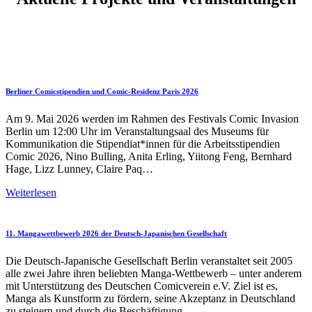
Berliner Comicstipendien und Comic-Residenz Paris 2026
Am 9. Mai 2026 werden im Rahmen des Festivals Comic Invasion
Berlin um 12:00 Uhr im Veranstaltungsaal des Museums für
Kommunikation die Stipendiat*innen für die Arbeitsstipendien
Comic 2026, Nino Bulling, Anita Erling, Yiitong Feng, Bernhard
Hage, Lizz Lunney, Claire Paq…
Berliner
Weiterlesen
Comicstipendien
und
Comic-
11. Mangawettbewerb 2026 der Deutsch-Japanischen Gesellschaft
Residenz
Paris
Die Deutsch-Japanische Gesellschaft Berlin veranstaltet seit 2005
2026
alle zwei Jahre ihren beliebten Manga-Wettbewerb – unter anderem
mit Unterstützung des Deutschen Comicverein e.V. Ziel ist es,
Manga als Kunstform zu fördern, seine Akzeptanz in Deutschland
zu steigern und durch die Beschäftigung…