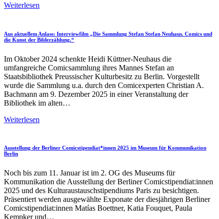
Comicschätze
Weiterlesen
–
Die
Sammlung
Aus aktuellem Anlass: Interviewfilm „Die Sammlung Stefan Stefan Neuhaus. Comics und
Stefan
die Kunst der Bilderzählung.“
Neuhaus
in
Im Oktober 2024 schenkte Heidi Küttner-Neuhaus die
der
umfangreiche Comicsammlung ihres Mannes Stefan an
Stabi
Staatsbibliothek Preussischer Kulturbesitz zu Berlin. Vorgestellt
Berlin
wurde die Sammlung u.a. durch den Comicexperten Christian A.
Bachmann am 9. Dezember 2025 in einer Veranstaltung der
Bibliothek im alten…
Aus
Weiterlesen
aktuellem
Anlass:
Interviewfilm
Ausstellung der Berliner Comicstipendiat*innen 2025 im Museum für Kommunikation
„Die
Berlin
Sammlung
Stefan
Noch bis zum 11. Januar ist im 2. OG des Museums für
Stefan
Kommunikation die Ausstellung der Berliner Comicstipendiat:innen
Neuhaus.
2025 und des Kulturaustauschstipendiums Paris zu besichtigen.
Comics
Präsentiert werden ausgewählte Exponate der diesjährigen Berliner
und
Comicstipendiat:innen Matías Boettner, Katia Fouquet, Paula
die
Kempker und…